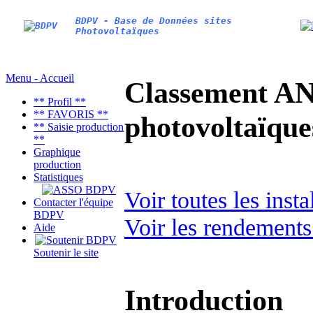
BDPV - Base de Données sites
Photovoltaïques
Menu - Accueil
Classement AN
** Profil **
** FAVORIS **
photovoltaïq
** Saisie production
**
Graphique
production
Statistiques
Voir toutes les inst
Contacter l'équipe
BDPV
Voir les rendements
Aide
Soutenir le site
Introduction