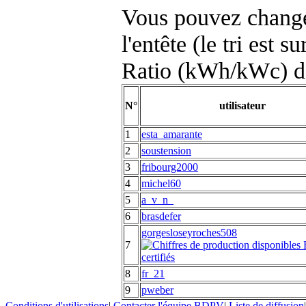
Vous pouvez changer
l'entête (le tri est s
Ratio (kWh/kWc) d
N°
utilisateur
1
esta_amarante
2
soustension
3
fribourg2000
4
michel60
5
a_v_n_
6
brasdefer
gorgesloseyroches508
7
8
fr_21
9
pweber
Conditions d'utilisations
|
Contacter l'équipe BDPV
|
Liste de diffusion