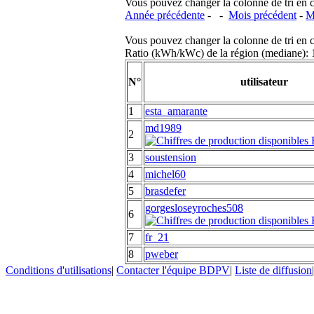
Vous pouvez changer la colonne de tri en cliq
Année précédente
- -
Mois précédent
-
M
Vous pouvez changer la colonne de tri en cliq
Ratio (kWh/kWc) de la région (mediane)
N°
utilisateur
1
esta_amarante
md1989
2
3
soustension
4
michel60
5
brasdefer
gorgesloseyroches508
6
7
fr_21
8
pweber
Conditions d'utilisations
|
Contacter l'équipe BDPV
|
Liste de diffusion