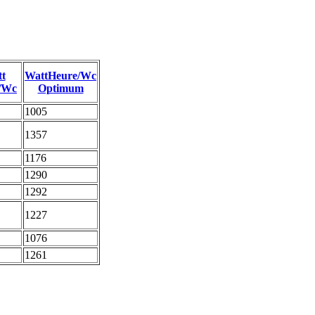
t
WattHeure/Wc
/Wc
Optimum
1005
1357
1176
1290
1292
1227
1076
1261