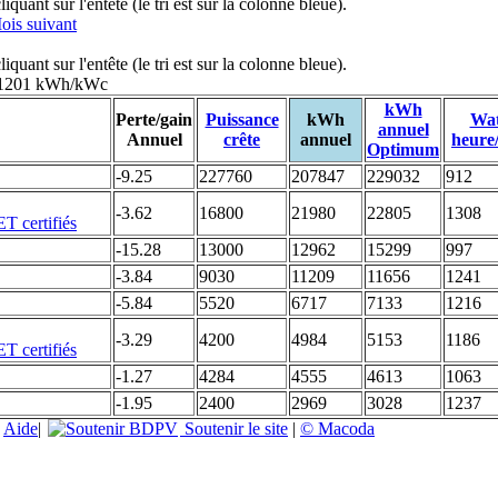
uant sur l'entête (le tri est sur la colonne bleue).
ois suivant
uant sur l'entête (le tri est sur la colonne bleue).
: 1201 kWh/kWc
kWh
Perte/gain
Puissance
kWh
Wat
annuel
Annuel
crête
annuel
heure
Optimum
-9.25
227760
207847
229032
912
-3.62
16800
21980
22805
1308
-15.28
13000
12962
15299
997
-3.84
9030
11209
11656
1241
-5.84
5520
6717
7133
1216
-3.29
4200
4984
5153
1186
-1.27
4284
4555
4613
1063
-1.95
2400
2969
3028
1237
|
Aide
|
Soutenir le site
|
© Macoda