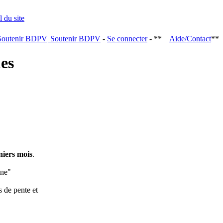
Soutenir BDPV
-
Se connecter
- **
Aide/Contact
**
ques
niers mois
.
ine"
s de pente et