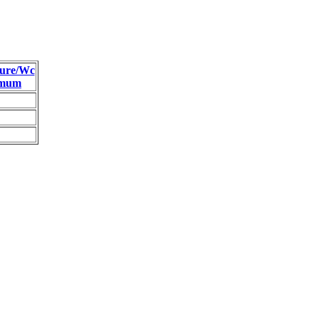
ure/Wc
imum