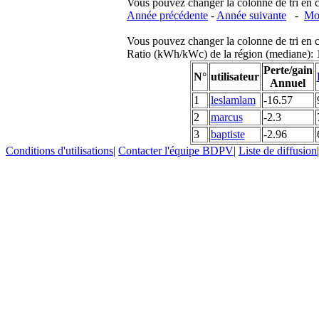
Vous pouvez changer la colonne de tri en cliq
Année précédente
-
Année suivante
-
Moi
Vous pouvez changer la colonne de tri en cliq
Ratio (kWh/kWc) de la région (mediane)
Perte/gain
N°
utilisateur
Annuel
1
leslamlam
-16.57
2
marcus
-2.3
3
baptiste
-2.96
Conditions d'utilisations
|
Contacter l'équipe BDPV
|
Liste de diffusion