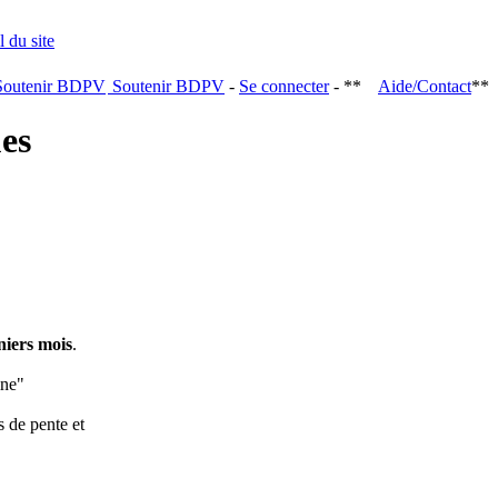
Soutenir BDPV
-
Se connecter
- **
Aide/Contact
**
ques
niers mois
.
ine"
s de pente et