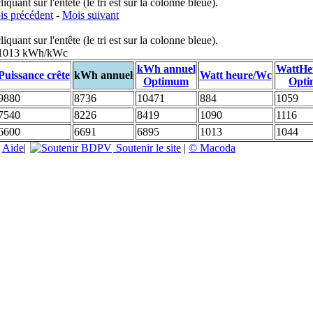
uant sur l'entête (le tri est sur la colonne bleue).
s précédent
-
Mois suivant
uant sur l'entête (le tri est sur la colonne bleue).
: 1013 kWh/kWc
kWh annuel
WattHe
Puissance crête
kWh annuel
Watt heure/Wc
Optimum
Opt
9880
8736
10471
884
1059
7540
8226
8419
1090
1116
6600
6691
6895
1013
1044
|
Aide
|
Soutenir le site
|
© Macoda