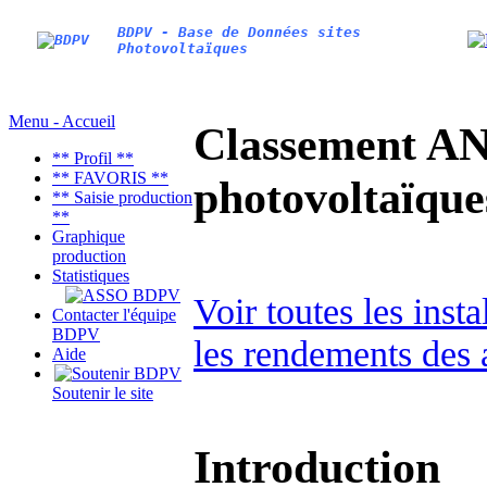
BDPV - Base de Données sites
Photovoltaïques
Menu - Accueil
Classement AN
** Profil **
** FAVORIS **
photovoltaïq
** Saisie production
**
Graphique
production
Statistiques
Voir toutes les inst
Contacter l'équipe
BDPV
les rendements des 
Aide
Soutenir le site
Introduction