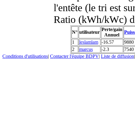
l'entête (le tri est s
Ratio (kWh/kWc) d
Perte/gain
N°
utilisateur
Puiss
Annuel
1
leslamlam
-16.57
9880
2
marcus
-2.3
7540
Conditions d'utilisations
|
Contacter l'équipe BDPV
|
Liste de diffusion