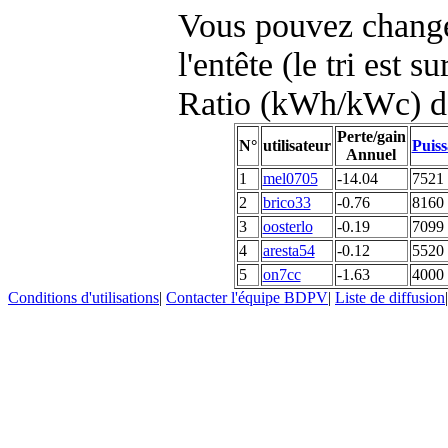
Vous pouvez changer
l'entête (le tri est s
Ratio (kWh/kWc) d
Perte/gain
N°
utilisateur
Puiss
Annuel
1
mel0705
-14.04
7521
2
brico33
-0.76
8160
3
oosterlo
-0.19
7099
4
aresta54
-0.12
5520
5
on7cc
-1.63
4000
Conditions d'utilisations
|
Contacter l'équipe BDPV
|
Liste de diffusion