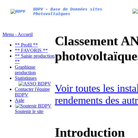
BDPV - Base de Données sites
Photovoltaïques
Menu - Accueil
Classement AN
** Profil **
** FAVORIS **
photovoltaïq
** Saisie production
**
Graphique
production
Statistiques
Voir toutes les inst
Contacter l'équipe
BDPV
rendements des autr
Aide
Soutenir le site
Introduction