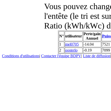
Vous pouvez changer
l'entête (le tri est s
Ratio (kWh/kWc) d
Perte/gain
N°
utilisateur
Puiss
Annuel
1
mel0705
-14.04
7521
2
oosterlo
-0.19
7099
Conditions d'utilisations
|
Contacter l'équipe BDPV
|
Liste de diffusion