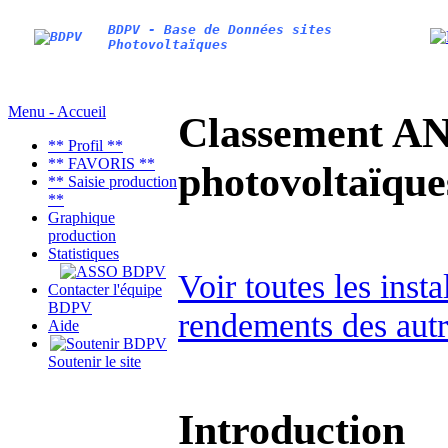
BDPV - Base de Données sites
Photovoltaïques
Menu - Accueil
Classement AN
** Profil **
** FAVORIS **
photovoltaïq
** Saisie production
**
Graphique
production
Statistiques
Voir toutes les inst
Contacter l'équipe
BDPV
rendements des autr
Aide
Soutenir le site
Introduction