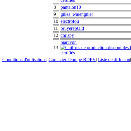
8
pantalon10
9
gilles_waiengnier
10
electrofou
11
bruyerepOld
12
chrispy
marcvdh
13
Conditions d'utilisations
|
Contacter l'équipe BDPV
|
Liste de diffusion