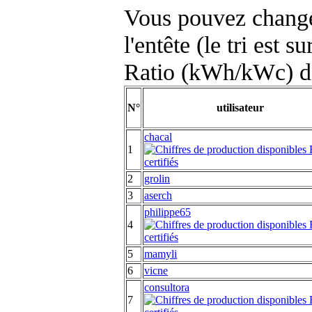
Vous pouvez changer
l'entête (le tri est s
Ratio (kWh/kWc) d
N°
utilisateur
chacal
1
2
grolin
3
aserch
philippe65
4
5
mamyli
6
vicne
consultora
7