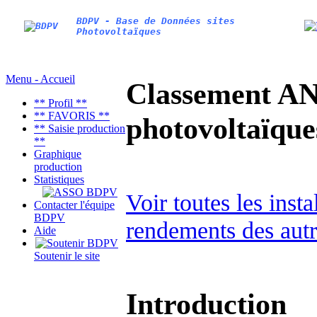
BDPV - Base de Données sites
Photovoltaïques
Menu - Accueil
Classement AN
** Profil **
** FAVORIS **
photovoltaïq
** Saisie production
**
Graphique
production
Statistiques
Voir toutes les inst
Contacter l'équipe
BDPV
rendements des autr
Aide
Soutenir le site
Introduction