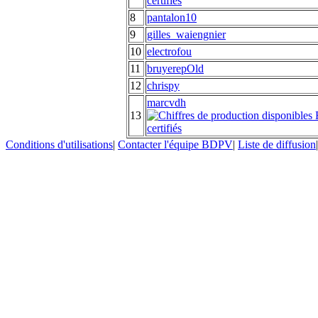
8
pantalon10
9
gilles_waiengnier
10
electrofou
11
bruyerepOld
12
chrispy
marcvdh
13
Conditions d'utilisations
|
Contacter l'équipe BDPV
|
Liste de diffusion