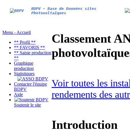
BDPV - Base de Données sites
Photovoltaïques
Menu - Accueil
Classement AN
** Profil **
** FAVORIS **
photovoltaïq
** Saisie production
**
Graphique
production
Statistiques
Voir toutes les inst
Contacter l'équipe
BDPV
rendements des autr
Aide
Soutenir le site
Introduction