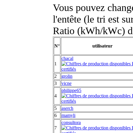
Vous pouvez changer
l'entête (le tri est s
Ratio (kWh/kWc) d
N°
utilisateur
chacal
1
2
grolin
3
vicne
philippe65
4
5
aserch
6
mamyli
consultora
7