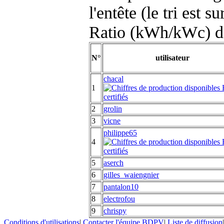
l'entête (le tri est s
Ratio (kWh/kWc) d
N°
utilisateur
chacal
1
2
grolin
3
vicne
philippe65
4
5
aserch
6
gilles_waiengnier
7
pantalon10
8
electrofou
9
chrispy
Conditions d'utilisations
|
Contacter l'équipe BDPV
|
Liste de diffusion