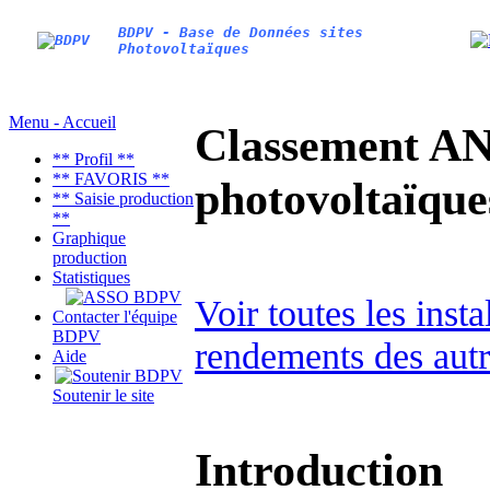
BDPV - Base de Données sites
Photovoltaïques
Menu - Accueil
Classement AN
** Profil **
** FAVORIS **
photovoltaïq
** Saisie production
**
Graphique
production
Statistiques
Voir toutes les inst
Contacter l'équipe
BDPV
rendements des autr
Aide
Soutenir le site
Introduction