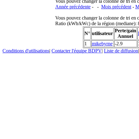
Vous pouvez changer la colonne de tri en cliq
Année précédente
- -
Mois précédent
-
M
Vous pouvez changer la colonne de tri en cliq
Ratio (kWh/kWc) de la région (mediane)
Perte/gain
N°
utilisateur
Annuel
1
mikebyrne
-2.9
Conditions d'utilisations
|
Contacter l'équipe BDPV
|
Liste de diffusion