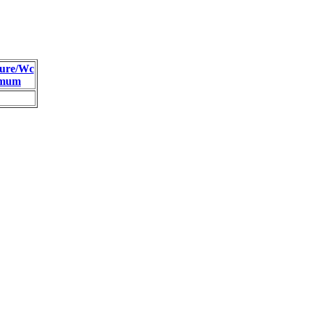
ure/Wc
imum