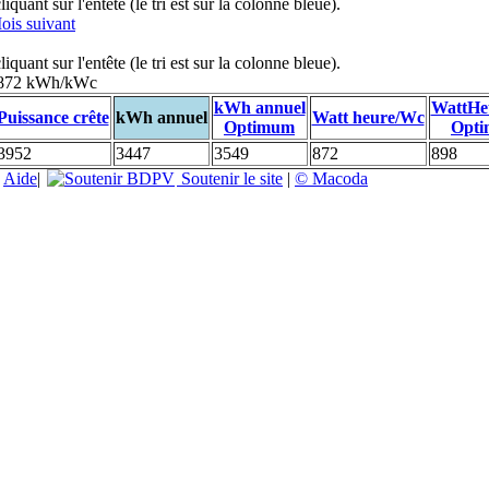
uant sur l'entête (le tri est sur la colonne bleue).
ois suivant
uant sur l'entête (le tri est sur la colonne bleue).
: 872 kWh/kWc
kWh annuel
WattHe
Puissance crête
kWh annuel
Watt heure/Wc
Optimum
Opt
3952
3447
3549
872
898
|
Aide
|
Soutenir le site
|
© Macoda