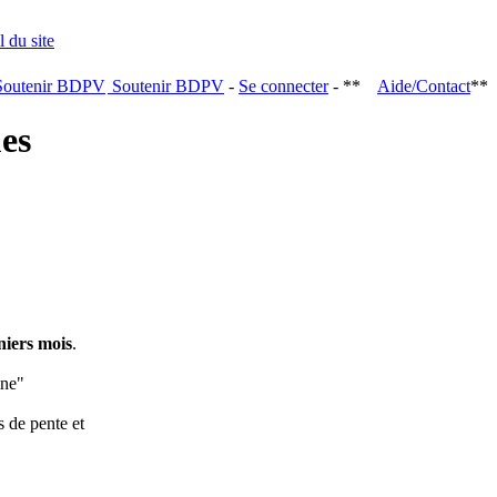
Soutenir BDPV
-
Se connecter
- **
Aide/Contact
**
ques
niers mois
.
ine"
s de pente et