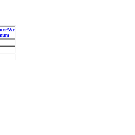
ure/Wc
imum