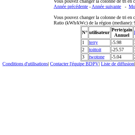
Vous pouvez changer la colonne de tri en cliq
Année précédente
-
Année suivante
-
Moi
Vous pouvez changer la colonne de tri en cliq
Ratio (kWh/kWc) de la région (mediane)
Perte/gain
N°
utilisateur
Annuel
1
terry
-5.98
2
toittoit
-25.57
3
twotone
-5.04
Conditions d'utilisations
|
Contacter l'équipe BDPV
|
Liste de diffusion