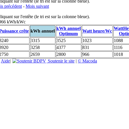
uant sur l'entête (le tri est sur la colonne bleue).
s précédent
-
Mois suivant
uant sur l'entête (le tri est sur la colonne bleue).
: 966 kWh/kWc
kWh annuel
WattHe
Puissance crête
kWh annuel
Watt heure/Wc
Optimum
Opt
3240
3315
3525
1023
1088
3920
3258
4377
831
1116
2750
2659
2800
966
1018
|
Aide
|
Soutenir le site
|
© Macoda