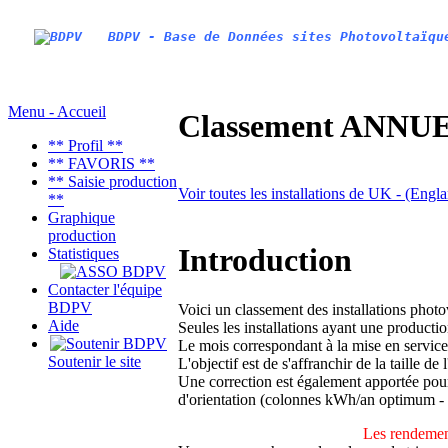
BDPV - Base de Données sites Photovoltaïqu
Menu - Accueil
Classement ANNUEL
** Profil **
** FAVORIS **
** Saisie production
Voir toutes les installations de UK - (Eng
**
Graphique
production
Introduction
Statistiques
Contacter l'équipe
BDPV
Voici un classement des installations phot
Aide
Seules les installations ayant une productio
Le mois correspondant à la mise en service
Soutenir le site
L'objectif est de s'affranchir de la taille de
Une correction est également apportée pour 
d'orientation (colonnes kWh/an optimum -
Les rendement