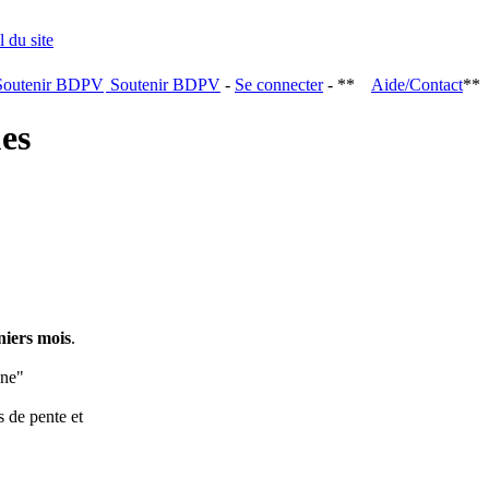
Soutenir BDPV
-
Se connecter
- **
Aide/Contact
**
ques
niers mois
.
ine"
s de pente et