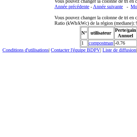
Vous pouvez changer la colonne de tri en cliq
Année précédente
-
Année suivante
-
Moi
Vous pouvez changer la colonne de tri en cliq
Ratio (kWh/kWc) de la région (mediane)
Perte/gain
N°
utilisateur
Annuel
1
compostman
-0.76
Conditions d'utilisations
|
Contacter l'équipe BDPV
|
Liste de diffusion