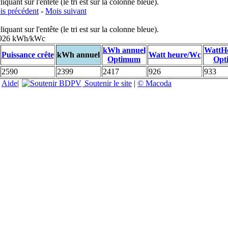
uant sur l'entête (le tri est sur la colonne bleue).
s précédent
-
Mois suivant
uant sur l'entête (le tri est sur la colonne bleue).
: 926 kWh/kWc
kWh annuel
WattH
Puissance crête
kWh annuel
Watt heure/Wc
Optimum
Opt
2590
2399
2417
926
933
|
Aide
|
Soutenir le site
|
© Macoda