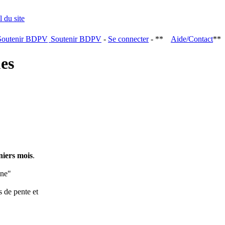
Soutenir BDPV
-
Se connecter
- **
Aide/Contact
**
ques
niers mois
.
ine"
s de pente et