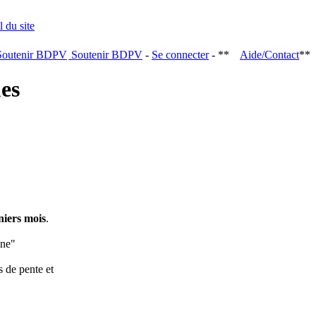
Soutenir BDPV
-
Se connecter
- **
Aide/Contact
**
ques
niers mois
.
ine"
s de pente et