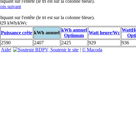
uant sur l'entête (le tri est sur la colonne bleue).
ois suivant
uant sur l'entête (le tri est sur la colonne bleue).
: 929 kWh/kWc
kWh annuel
WattH
Puissance crête
kWh annuel
Watt heure/Wc
Optimum
Opt
2590
2407
2425
929
936
|
Aide
|
Soutenir le site
|
© Macoda