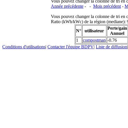
Vous pouvez changer la colonne de tri en cliq
Année précédente
- -
Mois précédent
-
M
Vous pouvez changer la colonne de tri en cliq
Ratio (kWh/kWc) de la région (mediane)
Perte/gain
N°
utilisateur
Annuel
1
compostman
-0.76
Conditions d'utilisations
|
Contacter l'équipe BDPV
|
Liste de diffusion