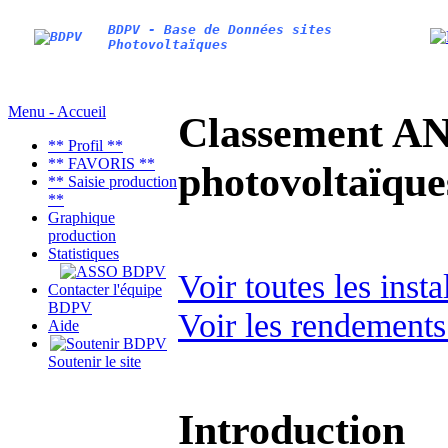
BDPV - Base de Données sites
Photovoltaïques
Menu - Accueil
Classement AN
** Profil **
** FAVORIS **
photovoltaïq
** Saisie production
**
Graphique
production
Statistiques
Voir toutes les inst
Contacter l'équipe
BDPV
Voir les rendements
Aide
Soutenir le site
Introduction