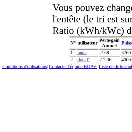
Vous pouvez changer
l'entête (le tri est s
Ratio (kWh/kWc) d
Perte/gain
N°
utilisateur
Puiss
Annuel
1
unda
-7.68
3760
2
donal1
-12.36
4000
Conditions d'utilisations
|
Contacter l'équipe BDPV
|
Liste de diffusion