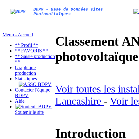
BDPV - Base de Données sites
Photovoltaïques
Menu - Accueil
Classement AN
** Profil **
** FAVORIS **
photovoltaïq
** Saisie production
**
Graphique
production
Statistiques
Voir toutes les inst
Contacter l'équipe
BDPV
Lancashire
-
Voir l
Aide
Soutenir le site
Introduction