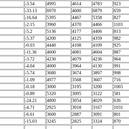
-3.54
4995
4614
4783
923
-33.13
6970
4600
6879
659
-16.64
5395
4467
5358
827
-2.15
3960
4370
4466
1103
-5.2
5136
4177
4406
813
-5.37
4200
4125
4359
982
-0.03
4440
4108
4109
925
-11.36
4600
4081
4604
887
-3.72
4230
4079
4236
964
-4.04
4000
3964
4130
991
-5.74
3680
3674
3897
998
-1.09
4977
3568
3607
716
-0.18
3000
3195
3200
1065
-0.89
5320
3095
3122
581
-24.21
4800
3054
4029
636
-4.71
2925
3018
3167
1031
-6.61
3600
2887
3091
801
-15.03
3245
2825
3324
870