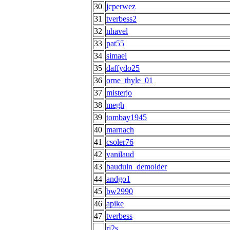
30
jcperwez
31
tverbess2
32
nhavel
33
pat55
34
simael
35
daffydo25
36
orne_thyle_01
37
misterjo
38
megh
39
tombay1945
40
marnach
41
csoler76
42
vanilaud
43
bauduin_demolder
44
andgo1
45
bw2990
46
apike
47
tverbess
rj2s