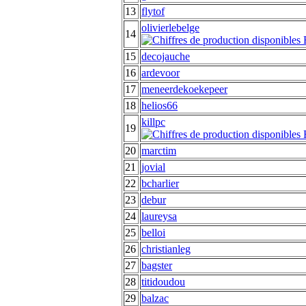
13
flytof
olivierlebelge
14
15
decojauche
16
ardevoor
17
meneerdekoekepeer
18
helios66
killpc
19
20
marctim
21
jovial
22
bcharlier
23
debur
24
laureysa
25
belloi
26
christianleg
27
bagster
28
titidoudou
29
balzac