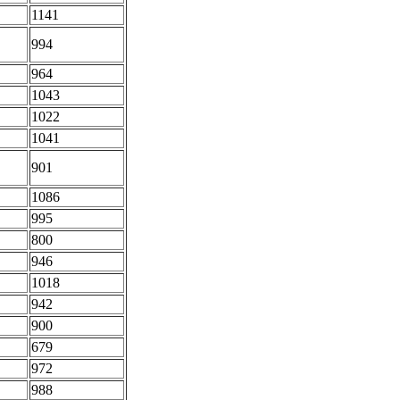
1141
994
964
1043
1022
1041
901
1086
995
800
946
1018
942
900
679
972
988