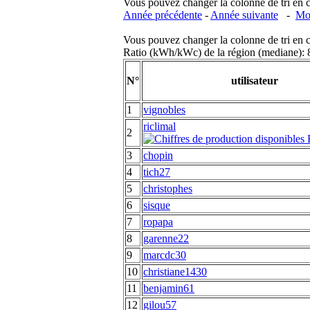
Vous pouvez changer la colonne de tri en cliq
Année précédente
-
Année suivante
-
Moi
Vous pouvez changer la colonne de tri en cliq
Ratio (kWh/kWc) de la région (mediane)
N°
utilisateur
1
vignobles
riclimal
2
3
chopin
4
tich27
5
christophes
6
sisque
7
ropapa
8
garenne22
9
marcdc30
10
christiane1430
11
benjamin61
12
gilou57