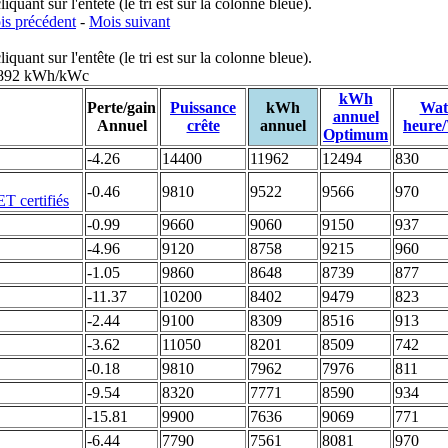
uant sur l'entête (le tri est sur la colonne bleue).
s précédent
-
Mois suivant
uant sur l'entête (le tri est sur la colonne bleue).
: 892 kWh/kWc
kWh
Perte/gain
Puissance
kWh
Wat
annuel
Annuel
crête
annuel
heure
Optimum
-4.26
14400
11962
12494
830
-0.46
9810
9522
9566
970
-0.99
9660
9060
9150
937
-4.96
9120
8758
9215
960
-1.05
9860
8648
8739
877
-11.37
10200
8402
9479
823
-2.44
9100
8309
8516
913
-3.62
11050
8201
8509
742
-0.18
9810
7962
7976
811
-9.54
8320
7771
8590
934
-15.81
9900
7636
9069
771
-6.44
7790
7561
8081
970