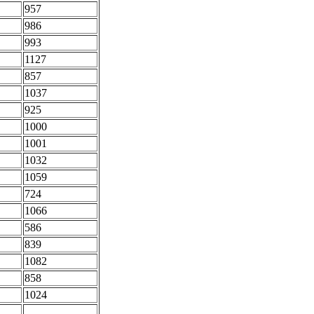
957
986
993
1127
857
1037
925
1000
1001
1032
1059
724
1066
586
839
1082
858
1024