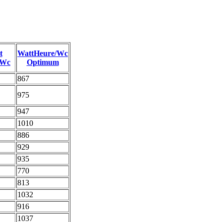
t
WattHeure/Wc
/Wc
Optimum
867
975
947
1010
886
929
935
770
813
1032
916
1037