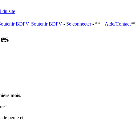
Soutenir BDPV
-
Se connecter
- **
Aide/Contact
**
ques
niers mois
.
ine"
s de pente et