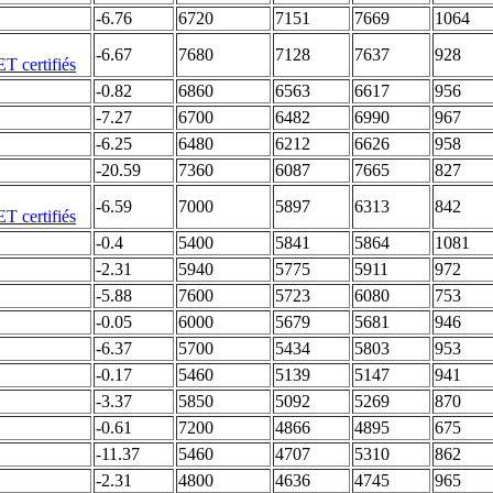
-6.76
6720
7151
7669
1064
-6.67
7680
7128
7637
928
-0.82
6860
6563
6617
956
-7.27
6700
6482
6990
967
-6.25
6480
6212
6626
958
-20.59
7360
6087
7665
827
-6.59
7000
5897
6313
842
-0.4
5400
5841
5864
1081
-2.31
5940
5775
5911
972
-5.88
7600
5723
6080
753
-0.05
6000
5679
5681
946
-6.37
5700
5434
5803
953
-0.17
5460
5139
5147
941
-3.37
5850
5092
5269
870
-0.61
7200
4866
4895
675
-11.37
5460
4707
5310
862
-2.31
4800
4636
4745
965