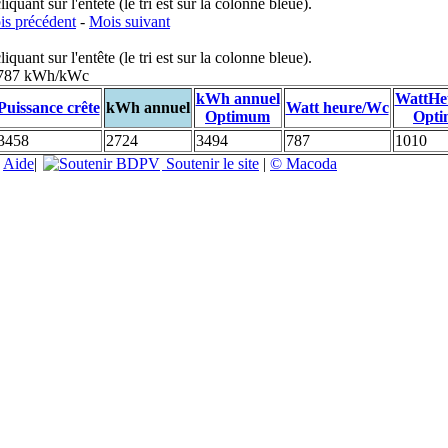
uant sur l'entête (le tri est sur la colonne bleue).
s précédent
-
Mois suivant
uant sur l'entête (le tri est sur la colonne bleue).
: 787 kWh/kWc
kWh annuel
WattHe
Puissance crête
kWh annuel
Watt heure/Wc
Optimum
Opt
3458
2724
3494
787
1010
|
Aide
|
Soutenir le site
|
© Macoda