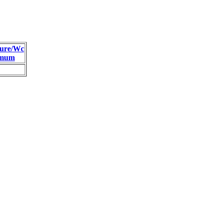
ure/Wc
imum