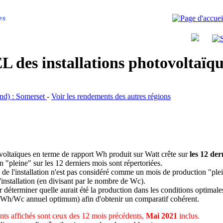
es
 des installations photovoltaï
and) : Somerset
-
Voir les rendements des autres régions
ovoltaïques en terme de rapport Wh produit sur Watt crête sur
les 12 der
n "pleine" sur les 12 derniers mois sont répertoriées.
 de l'installation n'est pas considéré comme un mois de production "ple
 l'installation (en divisant par le nombre de Wc).
déterminer quelle aurait été la production dans les conditions optimale
 Wh/Wc annuel optimum) afin d'obtenir un comparatif cohérent.
ts affichés sont ceux des 12 mois précédents,
Mai 2021
inclus.