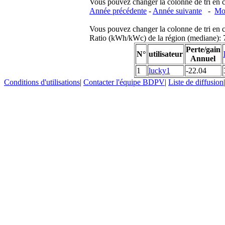
Vous pouvez changer la colonne de tri en cliq
Année précédente
-
Année suivante
-
Moi
Vous pouvez changer la colonne de tri en cliq
Ratio (kWh/kWc) de la région (mediane)
Perte/gain
N°
utilisateur
Annuel
1
lucky1
-22.04
Conditions d'utilisations
|
Contacter l'équipe BDPV
|
Liste de diffusion