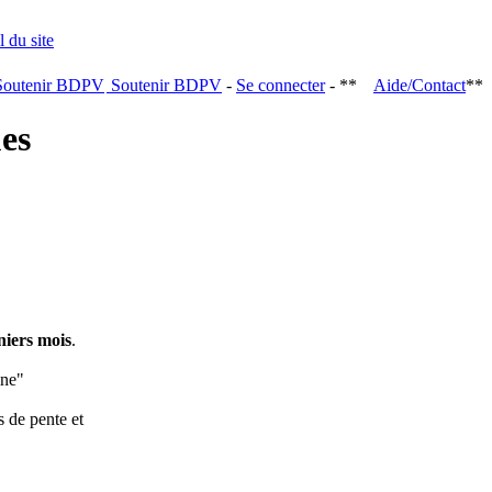
Soutenir BDPV
-
Se connecter
- **
Aide/Contact
**
ques
niers mois
.
ine"
s de pente et