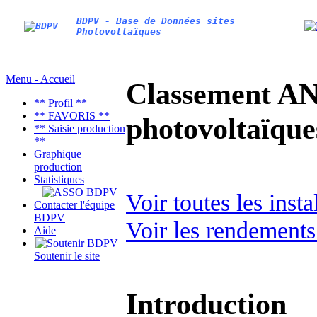
BDPV - Base de Données sites
Photovoltaïques
Menu - Accueil
Classement AN
** Profil **
** FAVORIS **
photovoltaïq
** Saisie production
**
Graphique
production
Statistiques
Voir toutes les ins
Contacter l'équipe
BDPV
Voir les rendements
Aide
Soutenir le site
Introduction