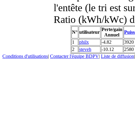
l'entête (le tri est s
Ratio (kWh/kWc) d
Perte/gain
N°
utilisateur
Puiss
Annuel
1
philx
-4.82
3920
2
steveh
-10.12
2580
Conditions d'utilisations
|
Contacter l'équipe BDPV
|
Liste de diffusion