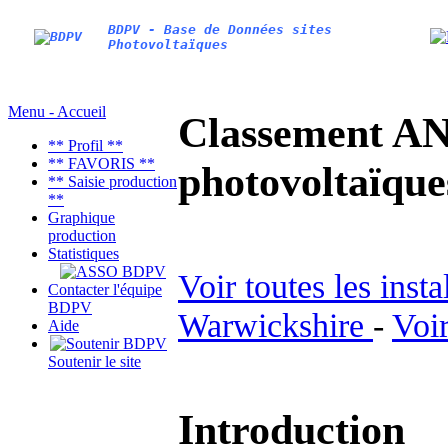
BDPV - Base de Données sites
Photovoltaïques
Menu - Accueil
Classement AN
** Profil **
** FAVORIS **
photovoltaïq
** Saisie production
**
Graphique
production
Statistiques
Voir toutes les inst
Contacter l'équipe
BDPV
Warwickshire
-
Voir
Aide
Soutenir le site
Introduction