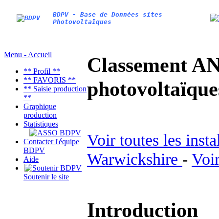
BDPV - Base de Données sites
Photovoltaïques
Menu - Accueil
Classement AN
** Profil **
** FAVORIS **
photovoltaïq
** Saisie production
**
Graphique
production
Statistiques
Voir toutes les inst
Contacter l'équipe
BDPV
Warwickshire
-
Voir
Aide
Soutenir le site
Introduction