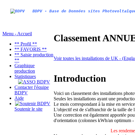
BDPV - Base de Données sites Photovoltaïqu
Menu - Accueil
Classement ANNUEL
** Profil **
** FAVORIS **
** Saisie production
Voir toutes les installations de UK - (Engl
**
Graphique
production
Introduction
Statistiques
Contacter l'équipe
BDPV
Voici un classement des installations phot
Aide
Seules les installations ayant une productio
Le mois correspondant à la mise en service
Soutenir le site
L'objectif est de s'affranchir de la taille de
Une correction est également apportée pour 
d'orientation (colonnes kWh/an optimum -
Les rendemen