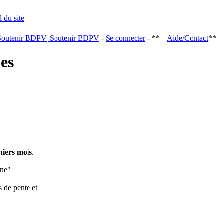
Soutenir BDPV
-
Se connecter
- **
Aide/Contact
**
ques
niers mois
.
ine"
s de pente et