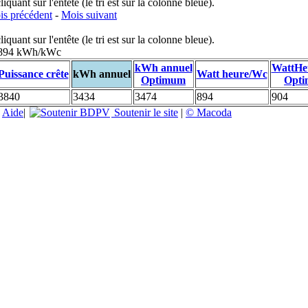
uant sur l'entête (le tri est sur la colonne bleue).
s précédent
-
Mois suivant
uant sur l'entête (le tri est sur la colonne bleue).
: 894 kWh/kWc
kWh annuel
WattHe
Puissance crête
kWh annuel
Watt heure/Wc
Optimum
Opt
3840
3434
3474
894
904
|
Aide
|
Soutenir le site
|
© Macoda