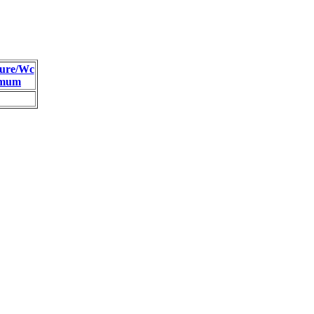
ure/Wc
imum