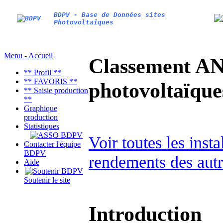
BDPV - Base de Données sites
Photovoltaïques
Menu - Accueil
Classement AN
** Profil **
** FAVORIS **
photovoltaïq
** Saisie production
**
Graphique
production
Statistiques
Voir toutes les inst
Contacter l'équipe
BDPV
rendements des autr
Aide
Soutenir le site
Introduction