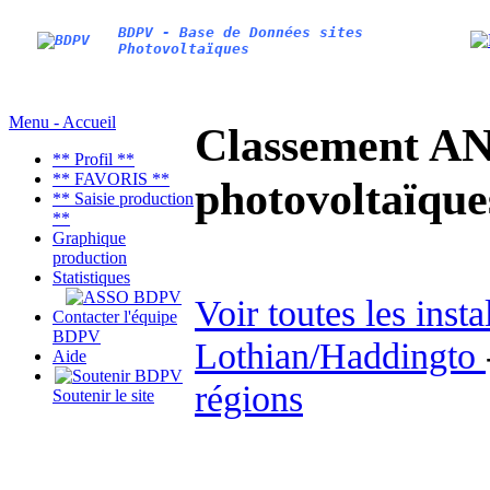
BDPV - Base de Données sites
Photovoltaïques
Menu - Accueil
Classement AN
** Profil **
** FAVORIS **
photovoltaïq
** Saisie production
**
Graphique
production
Statistiques
Voir toutes les inst
Contacter l'équipe
BDPV
Lothian/Haddingto
Aide
régions
Soutenir le site