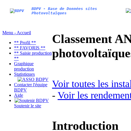
BDPV - Base de Données sites
Photovoltaïques
Menu - Accueil
Classement AN
** Profil **
** FAVORIS **
photovoltaïq
** Saisie production
**
Graphique
production
Statistiques
Voir toutes les inst
Contacter l'équipe
BDPV
-
Voir les rendement
Aide
Soutenir le site
Introduction