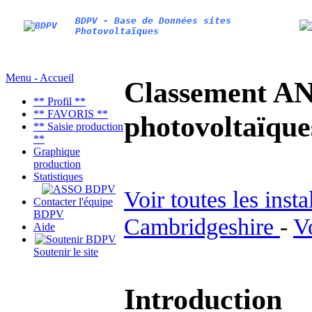
BDPV - Base de Données sites
Photovoltaïques
Menu - Accueil
Classement AN
** Profil **
** FAVORIS **
photovoltaïq
** Saisie production
**
Graphique
production
Statistiques
Voir toutes les inst
Contacter l'équipe
BDPV
Cambridgeshire
-
V
Aide
Soutenir le site
Introduction