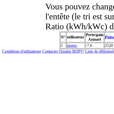
Vous pouvez changer
l'entête (le tri est s
Ratio (kWh/kWc) d
Perte/gain
N°
utilisateur
Puiss
Annuel
1
morus
-7.6
2520
Conditions d'utilisations
|
Contacter l'équipe BDPV
|
Liste de diffusion