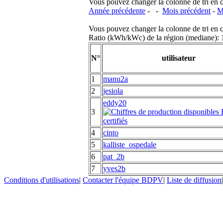
Vous pouvez changer la colonne de tri en cliq
Année précédente
- -
Mois précédent
-
M
Vous pouvez changer la colonne de tri en cliq
Ratio (kWh/kWc) de la région (mediane)
N°
utilisateur
1
manu2a
2
jesiola
eddy20
3
4
cinto
5
kalliste_ospedale
6
pat_2b
7
yves2b
Conditions d'utilisations
|
Contacter l'équipe BDPV
|
Liste de diffusion