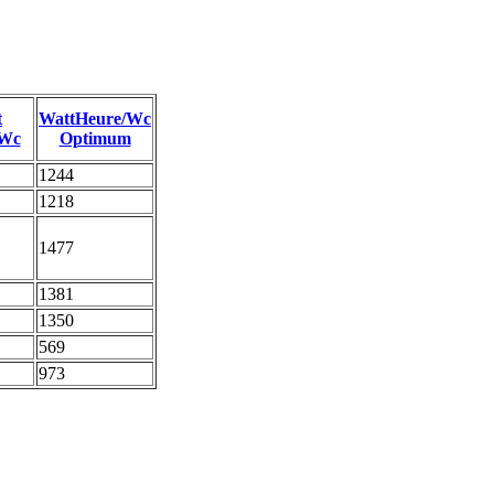
t
WattHeure/Wc
/Wc
Optimum
1244
1218
1477
1381
1350
569
973