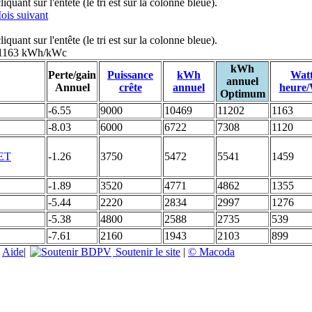
uant sur l'entête (le tri est sur la colonne bleue).
ois suivant
uant sur l'entête (le tri est sur la colonne bleue).
: 1163 kWh/kWc
kWh
Perte/gain
Puissance
kWh
Wat
annuel
Annuel
crête
annuel
heure
Optimum
-6.55
9000
10469
11202
1163
-8.03
6000
6722
7308
1120
-1.26
3750
5472
5541
1459
-1.89
3520
4771
4862
1355
-5.44
2220
2834
2997
1276
-5.38
4800
2588
2735
539
-7.61
2160
1943
2103
899
|
Aide
|
Soutenir le site
|
© Macoda