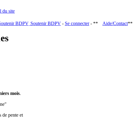
Soutenir BDPV
-
Se connecter
- **
Aide/Contact
**
ques
niers mois
.
ine"
s de pente et