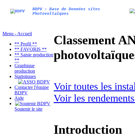
BDPV - Base de Données sites
Photovoltaïques
Menu - Accueil
Classement AN
** Profil **
** FAVORIS **
photovoltaïq
** Saisie production
**
Graphique
production
Statistiques
Voir toutes les inst
Contacter l'équipe
BDPV
Voir les rendements
Aide
Soutenir le site
Introduction