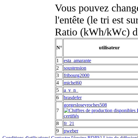
Vous pouvez changer
l'entête (le tri est s
Ratio (kWh/kWc) d
N°
utilisateur
1
esta_amarante
2
soustension
3
fribourg2000
4
michel60
5
a_v_n_
6
brasdefer
gorgesloseyroches508
7
8
fr_21
9
pweber
Conditions d'utilisations
|
Contacter l'équipe BDPV
|
Liste de diffusion