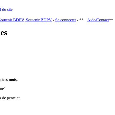
Soutenir BDPV
-
Se connecter
- **
Aide/Contact
**
ques
niers mois
.
ine"
s de pente et