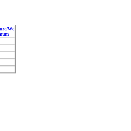
ure/Wc
imum