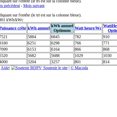
uant sur l'entête (le tri est sur la colonne bleue).
s précédent
-
Mois suivant
uant sur l'entête (le tri est sur la colonne bleue).
: 801 kWh/kWc
kWh annuel
WattHe
Puissance crête
kWh annuel
Watt heure/Wc
Optimum
Opt
7521
5884
6845
782
910
8160
6251
6298
766
771
7099
6153
6164
866
868
5520
5682
5688
1029
1030
4000
3204
3257
801
814
|
Aide
|
Soutenir le site
|
© Macoda