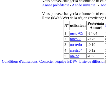
Vous pouvez changer la colonne de tri en cliq
Année précédente
-
Année suivante
-
Moi
Vous pouvez changer la colonne de tri en cliq
Ratio (kWh/kWc) de la région (mediane)
Perte/gain
N°
utilisateur
Annuel
1
mel0705
-14.04
2
brico33
-0.76
3
oosterlo
-0.19
4
aresta54
-0.12
5
on7cc
-1.63
Conditions d'utilisations
|
Contacter l'équipe BDPV
|
Liste de diffusion