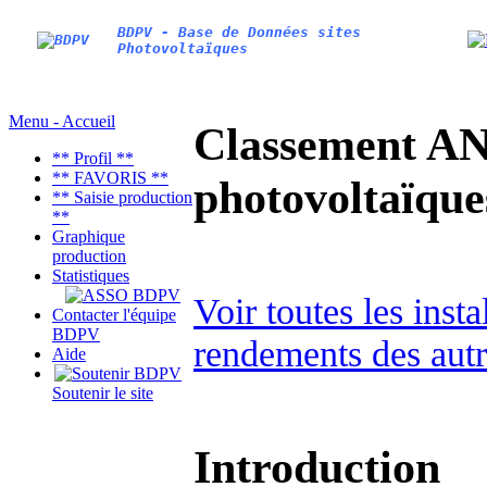
BDPV - Base de Données sites
Photovoltaïques
Menu - Accueil
Classement AN
** Profil **
** FAVORIS **
photovoltaïq
** Saisie production
**
Graphique
production
Statistiques
Voir toutes les inst
Contacter l'équipe
BDPV
rendements des autr
Aide
Soutenir le site
Introduction