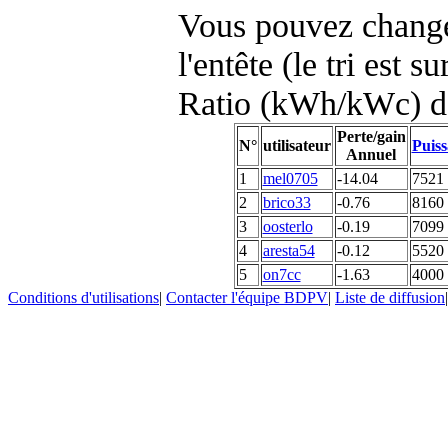
Vous pouvez changer
l'entête (le tri est s
Ratio (kWh/kWc) d
Perte/gain
N°
utilisateur
Puiss
Annuel
1
mel0705
-14.04
7521
2
brico33
-0.76
8160
3
oosterlo
-0.19
7099
4
aresta54
-0.12
5520
5
on7cc
-1.63
4000
Conditions d'utilisations
|
Contacter l'équipe BDPV
|
Liste de diffusion