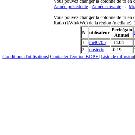
Vous pouvez changer la colonne de tri en cliq
Année précédente
-
Année suivante
-
Moi
Vous pouvez changer la colonne de tri en cliq
Ratio (kWh/kWc) de la région (mediane)
Perte/gain
N°
utilisateur
Annuel
1
mel0705
-14.04
2
oosterlo
-0.19
Conditions d'utilisations
|
Contacter l'équipe BDPV
|
Liste de diffusion