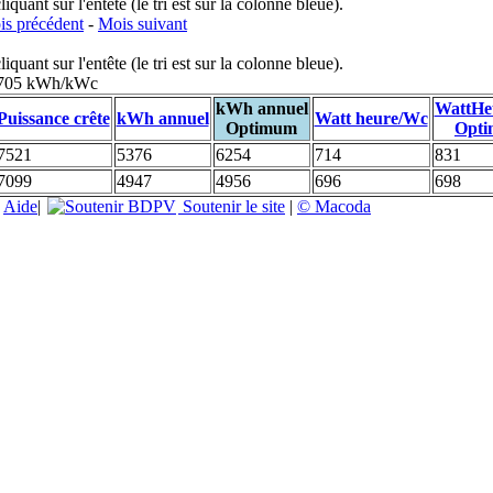
uant sur l'entête (le tri est sur la colonne bleue).
s précédent
-
Mois suivant
uant sur l'entête (le tri est sur la colonne bleue).
: 705 kWh/kWc
kWh annuel
WattHe
Puissance crête
kWh annuel
Watt heure/Wc
Optimum
Opt
7521
5376
6254
714
831
7099
4947
4956
696
698
|
Aide
|
Soutenir le site
|
© Macoda