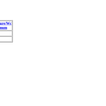
ure/Wc
imum