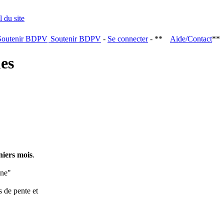
Soutenir BDPV
-
Se connecter
- **
Aide/Contact
**
ques
niers mois
.
ine"
s de pente et