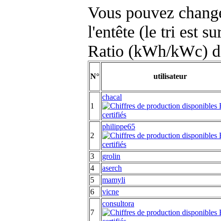
Vous pouvez changer
l'entête (le tri est s
Ratio (kWh/kWc) d
N°
utilisateur
chacal
1
philippe65
2
3
grolin
4
aserch
5
mamyli
6
vicne
consultora
7