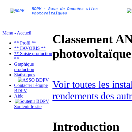
BDPV - Base de Données sites
Photovoltaïques
Menu - Accueil
Classement AN
** Profil **
** FAVORIS **
photovoltaïq
** Saisie production
**
Graphique
production
Statistiques
Voir toutes les inst
Contacter l'équipe
BDPV
rendements des autr
Aide
Soutenir le site
Introduction