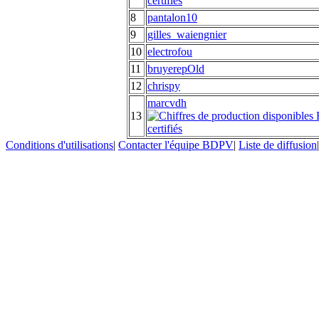
8
pantalon10
9
gilles_waiengnier
10
electrofou
11
bruyerepOld
12
chrispy
marcvdh
13
Conditions d'utilisations
|
Contacter l'équipe BDPV
|
Liste de diffusion