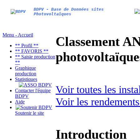
BDPV - Base de Données sites
Photovoltaïques
Menu - Accueil
Classement AN
** Profil **
** FAVORIS **
photovoltaïq
** Saisie production
**
Graphique
production
Statistiques
Voir toutes les ins
Contacter l'équipe
BDPV
Voir les rendements
Aide
Soutenir le site
Introduction