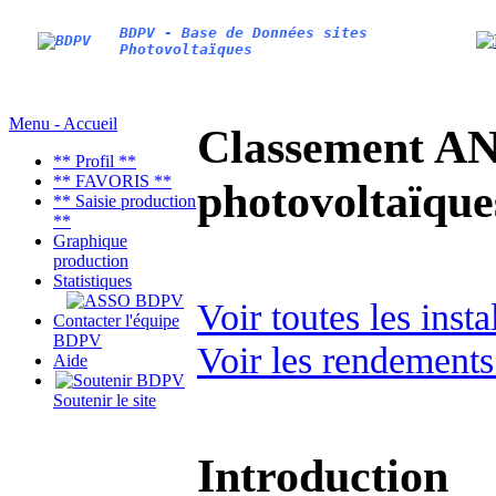
BDPV - Base de Données sites
Photovoltaïques
Menu - Accueil
Classement AN
** Profil **
** FAVORIS **
photovoltaïq
** Saisie production
**
Graphique
production
Statistiques
Voir toutes les inst
Contacter l'équipe
BDPV
Voir les rendements
Aide
Soutenir le site
Introduction