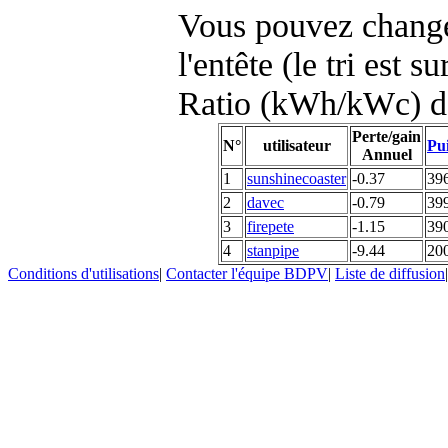
Vous pouvez changer
l'entête (le tri est s
Ratio (kWh/kWc) d
Perte/gain
N°
utilisateur
Pui
Annuel
1
sunshinecoaster
-0.37
39
2
davec
-0.79
39
3
firepete
-1.15
39
4
stanpipe
-9.44
20
Conditions d'utilisations
|
Contacter l'équipe BDPV
|
Liste de diffusion