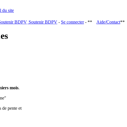
Soutenir BDPV
-
Se connecter
- **
Aide/Contact
**
ques
niers mois
.
ine"
s de pente et