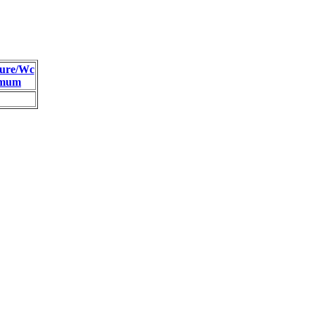
ure/Wc
imum