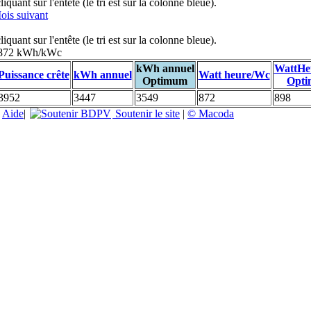
uant sur l'entête (le tri est sur la colonne bleue).
ois suivant
uant sur l'entête (le tri est sur la colonne bleue).
: 872 kWh/kWc
kWh annuel
WattHe
Puissance crête
kWh annuel
Watt heure/Wc
Optimum
Opt
3952
3447
3549
872
898
|
Aide
|
Soutenir le site
|
© Macoda