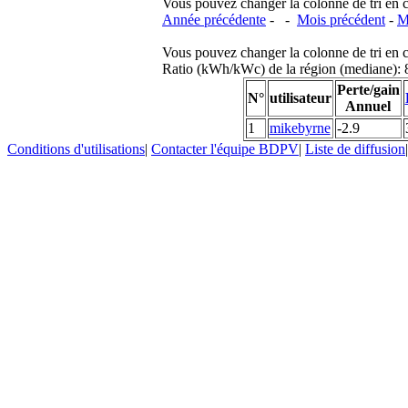
Vous pouvez changer la colonne de tri en cliq
Année précédente
- -
Mois précédent
-
M
Vous pouvez changer la colonne de tri en cliq
Ratio (kWh/kWc) de la région (mediane)
Perte/gain
N°
utilisateur
Annuel
1
mikebyrne
-2.9
Conditions d'utilisations
|
Contacter l'équipe BDPV
|
Liste de diffusion