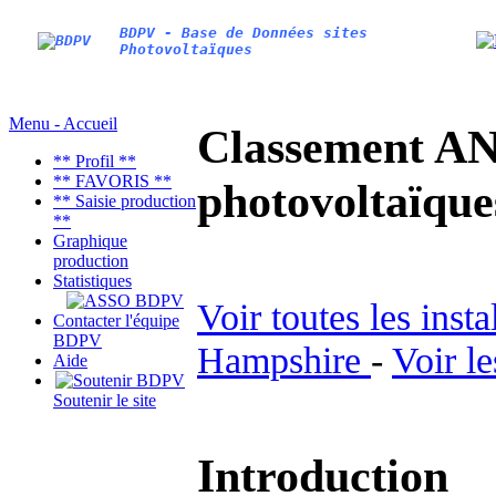
BDPV - Base de Données sites
Photovoltaïques
Menu - Accueil
Classement AN
** Profil **
** FAVORIS **
photovoltaïq
** Saisie production
**
Graphique
production
Statistiques
Voir toutes les inst
Contacter l'équipe
BDPV
Hampshire
-
Voir l
Aide
Soutenir le site
Introduction