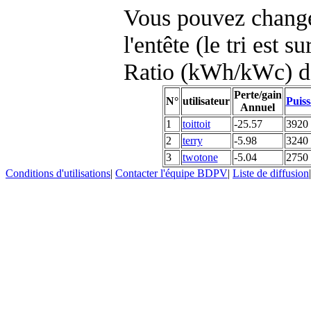
Vous pouvez changer
l'entête (le tri est s
Ratio (kWh/kWc) d
Perte/gain
N°
utilisateur
Puiss
Annuel
1
toittoit
-25.57
3920
2
terry
-5.98
3240
3
twotone
-5.04
2750
Conditions d'utilisations
|
Contacter l'équipe BDPV
|
Liste de diffusion