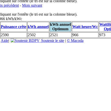
uant sur l'entête (le tri est sur la colonne bleue).
s précédent
-
Mois suivant
uant sur l'entête (le tri est sur la colonne bleue).
: 966 kWh/kWc
kWh annuel
WattH
Puissance crête
kWh annuel
Watt heure/Wc
Optimum
Opt
2590
2502
2521
966
973
|
Aide
|
Soutenir le site
|
© Macoda