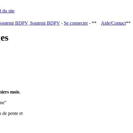
Soutenir BDPV
-
Se connecter
- **
Aide/Contact
**
ques
niers mois
.
ine"
s de pente et