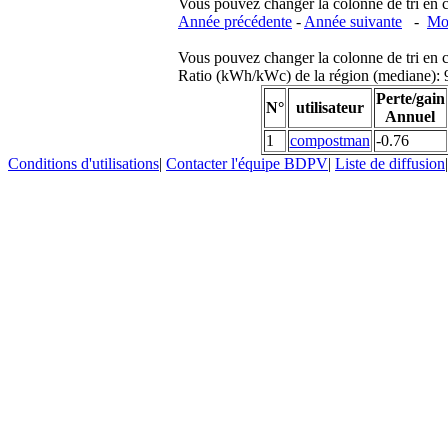
Vous pouvez changer la colonne de tri en cliq
Année précédente
-
Année suivante
-
Moi
Vous pouvez changer la colonne de tri en cliq
Ratio (kWh/kWc) de la région (mediane)
Perte/gain
N°
utilisateur
Annuel
1
compostman
-0.76
Conditions d'utilisations
|
Contacter l'équipe BDPV
|
Liste de diffusion