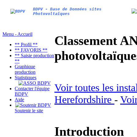
BDPV - Base de Données sites
Photovoltaïques
Menu - Accueil
Classement AN
** Profil **
** FAVORIS **
photovoltaïq
** Saisie production
**
Graphique
production
Statistiques
Voir toutes les inst
Contacter l'équipe
BDPV
Herefordshire
-
Voir
Aide
Soutenir le site
Introduction