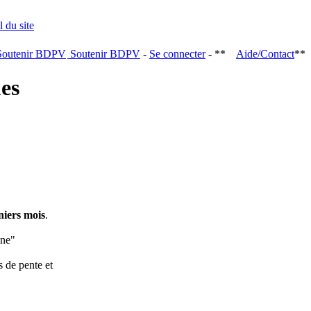
Soutenir BDPV
-
Se connecter
- **
Aide/Contact
**
ques
niers mois
.
ine"
s de pente et