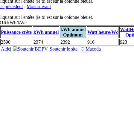
uant sur l'entête (le tri est sur la colonne bleue).
s précédent
-
Mois suivant
uant sur l'entête (le tri est sur la colonne bleue).
: 916 kWh/kWc
kWh annuel
WattH
Puissance crête
kWh annuel
Watt heure/Wc
Optimum
Opt
2590
2374
2392
916
923
|
Aide
|
Soutenir le site
|
© Macoda