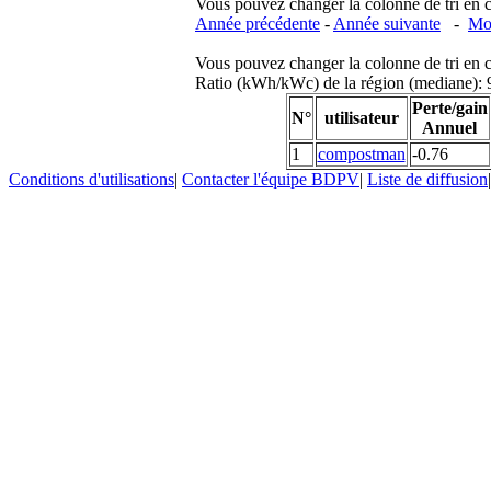
Vous pouvez changer la colonne de tri en cliq
Année précédente
-
Année suivante
-
Moi
Vous pouvez changer la colonne de tri en cliq
Ratio (kWh/kWc) de la région (mediane)
Perte/gain
N°
utilisateur
Annuel
1
compostman
-0.76
Conditions d'utilisations
|
Contacter l'équipe BDPV
|
Liste de diffusion