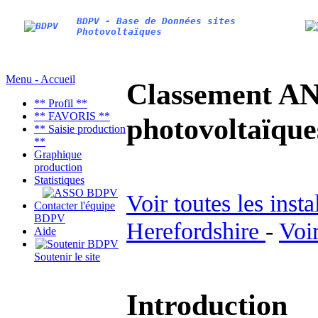
BDPV - Base de Données sites
Photovoltaïques
Menu - Accueil
Classement AN
** Profil **
** FAVORIS **
photovoltaïq
** Saisie production
**
Graphique
production
Statistiques
Voir toutes les inst
Contacter l'équipe
BDPV
Herefordshire
-
Voir
Aide
Soutenir le site
Introduction