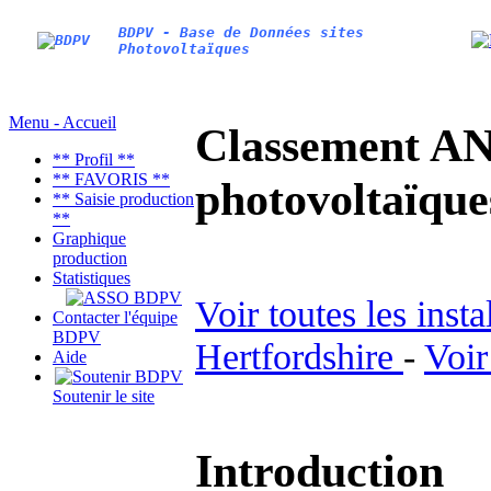
BDPV - Base de Données sites
Photovoltaïques
Menu - Accueil
Classement AN
** Profil **
** FAVORIS **
photovoltaïq
** Saisie production
**
Graphique
production
Statistiques
Voir toutes les inst
Contacter l'équipe
BDPV
Hertfordshire
-
Voir
Aide
Soutenir le site
Introduction