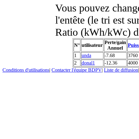
Vous pouvez changer
l'entête (le tri est s
Ratio (kWh/kWc) d
Perte/gain
N°
utilisateur
Puiss
Annuel
1
unda
-7.68
3760
2
donal1
-12.36
4000
Conditions d'utilisations
|
Contacter l'équipe BDPV
|
Liste de diffusion