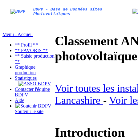
BDPV - Base de Données sites
Photovoltaïques
Menu - Accueil
Classement AN
** Profil **
** FAVORIS **
photovoltaïq
** Saisie production
**
Graphique
production
Statistiques
Voir toutes les inst
Contacter l'équipe
BDPV
Lancashire
-
Voir l
Aide
Soutenir le site
Introduction