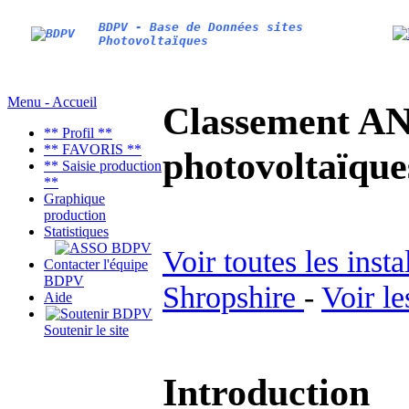
BDPV - Base de Données sites
Photovoltaïques
Menu - Accueil
Classement AN
** Profil **
** FAVORIS **
photovoltaïq
** Saisie production
**
Graphique
production
Statistiques
Voir toutes les inst
Contacter l'équipe
BDPV
Shropshire
-
Voir le
Aide
Soutenir le site
Introduction