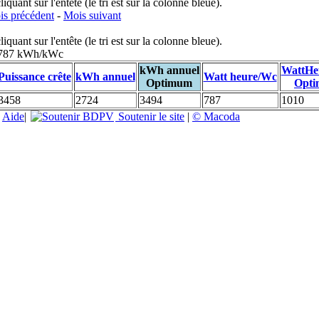
uant sur l'entête (le tri est sur la colonne bleue).
s précédent
-
Mois suivant
uant sur l'entête (le tri est sur la colonne bleue).
: 787 kWh/kWc
kWh annuel
WattHe
Puissance crête
kWh annuel
Watt heure/Wc
Optimum
Opt
3458
2724
3494
787
1010
|
Aide
|
Soutenir le site
|
© Macoda