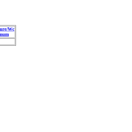
ure/Wc
imum