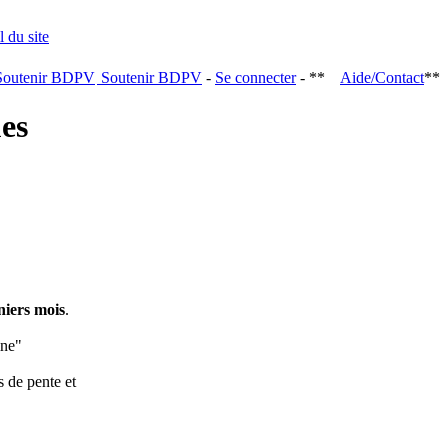
Soutenir BDPV
-
Se connecter
- **
Aide/Contact
**
ques
niers mois
.
ine"
s de pente et