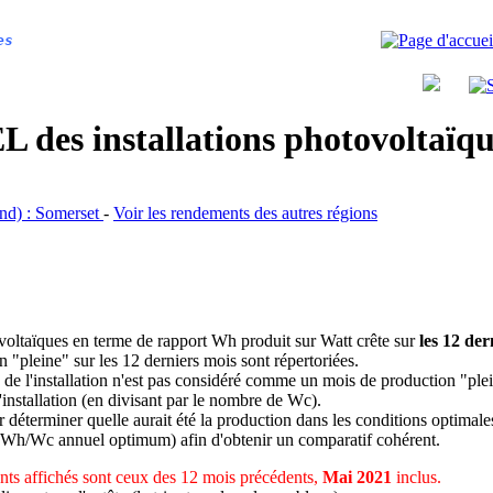
es
 des installations photovoltaï
and) : Somerset
-
Voir les rendements des autres régions
ovoltaïques en terme de rapport Wh produit sur Watt crête sur
les 12 der
n "pleine" sur les 12 derniers mois sont répertoriées.
 de l'installation n'est pas considéré comme un mois de production "ple
 l'installation (en divisant par le nombre de Wc).
déterminer quelle aurait été la production dans les conditions optimale
 Wh/Wc annuel optimum) afin d'obtenir un comparatif cohérent.
ts affichés sont ceux des 12 mois précédents,
Mai 2021
inclus.