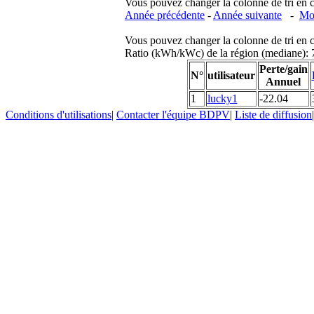
Vous pouvez changer la colonne de tri en cliq
Année précédente
-
Année suivante
-
Moi
Vous pouvez changer la colonne de tri en cliq
Ratio (kWh/kWc) de la région (mediane)
Perte/gain
N°
utilisateur
Annuel
1
lucky1
-22.04
Conditions d'utilisations
|
Contacter l'équipe BDPV
|
Liste de diffusion