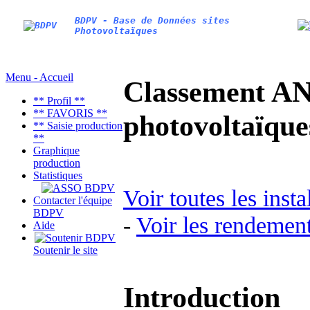
BDPV - Base de Données sites
Photovoltaïques
Menu - Accueil
Classement AN
** Profil **
** FAVORIS **
photovoltaïq
** Saisie production
**
Graphique
production
Statistiques
Voir toutes les inst
Contacter l'équipe
BDPV
-
Voir les rendement
Aide
Soutenir le site
Introduction