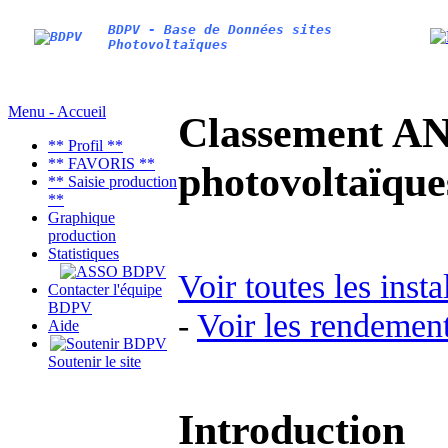
BDPV - Base de Données sites
Photovoltaïques
Menu - Accueil
Classement AN
** Profil **
** FAVORIS **
photovoltaïq
** Saisie production
**
Graphique
production
Statistiques
Voir toutes les inst
Contacter l'équipe
BDPV
-
Voir les rendement
Aide
Soutenir le site
Introduction