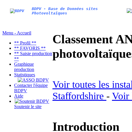
BDPV - Base de Données sites
Photovoltaïques
Menu - Accueil
Classement AN
** Profil **
** FAVORIS **
photovoltaïq
** Saisie production
**
Graphique
production
Statistiques
Voir toutes les inst
Contacter l'équipe
BDPV
Staffordshire
-
Voir
Aide
Soutenir le site
Introduction