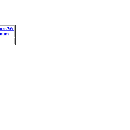
ure/Wc
imum