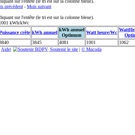
uant sur l'entête (le tri est sur la colonne bleue).
s précédent
-
Mois suivant
uant sur l'entête (le tri est sur la colonne bleue).
: 1001 kWh/kWc
kWh annuel
WattHe
Puissance crête
kWh annuel
Watt heure/Wc
Optimum
Opt
3840
3845
4081
1001
1062
|
Aide
|
Soutenir le site
|
© Macoda