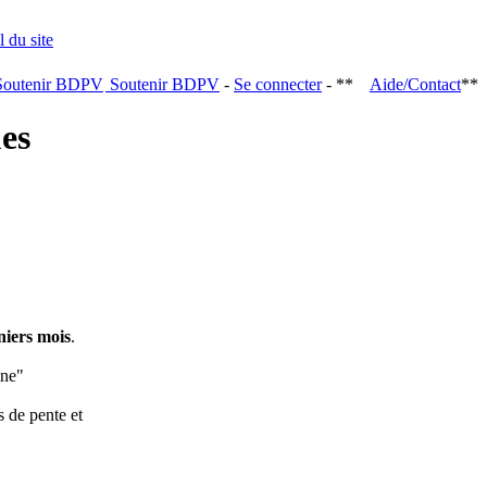
Soutenir BDPV
-
Se connecter
- **
Aide/Contact
**
ques
niers mois
.
ine"
s de pente et