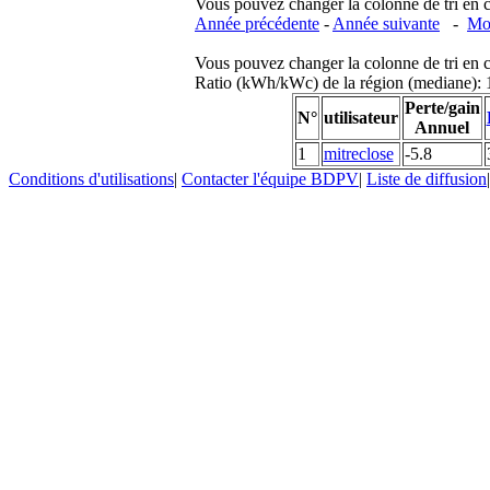
Vous pouvez changer la colonne de tri en cliq
Année précédente
-
Année suivante
-
Moi
Vous pouvez changer la colonne de tri en cliq
Ratio (kWh/kWc) de la région (mediane)
Perte/gain
N°
utilisateur
Annuel
1
mitreclose
-5.8
Conditions d'utilisations
|
Contacter l'équipe BDPV
|
Liste de diffusion