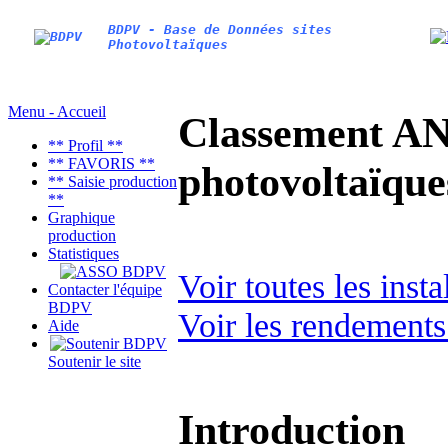
BDPV - Base de Données sites
Photovoltaïques
Menu - Accueil
Classement AN
** Profil **
** FAVORIS **
photovoltaïq
** Saisie production
**
Graphique
production
Statistiques
Voir toutes les ins
Contacter l'équipe
BDPV
Voir les rendements
Aide
Soutenir le site
Introduction