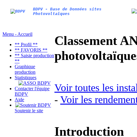
BDPV - Base de Données sites
Photovoltaïques
Menu - Accueil
Classement AN
** Profil **
** FAVORIS **
photovoltaïq
** Saisie production
**
Graphique
production
Statistiques
Voir toutes les inst
Contacter l'équipe
BDPV
-
Voir les rendement
Aide
Soutenir le site
Introduction