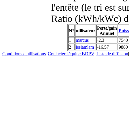
l'entête (le tri est s
Ratio (kWh/kWc) d
Perte/gain
N°
utilisateur
Puiss
Annuel
1
marcus
-2.3
7540
2
leslamlam
-16.57
9880
Conditions d'utilisations
|
Contacter l'équipe BDPV
|
Liste de diffusion