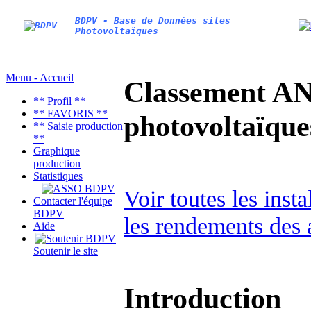
BDPV - Base de Données sites
Photovoltaïques
Menu - Accueil
Classement AN
** Profil **
** FAVORIS **
photovoltaïq
** Saisie production
**
Graphique
production
Statistiques
Voir toutes les inst
Contacter l'équipe
BDPV
les rendements des 
Aide
Soutenir le site
Introduction